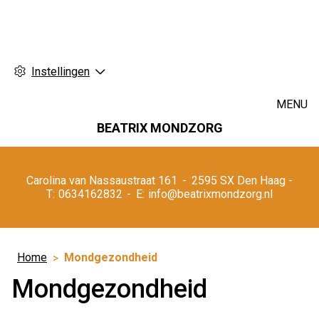
Instellingen
MENU
BEATRIX MONDZORG
Hoofdmenu
Carolina van Nassaustraat
161
2595 SX
Den Haag
0634162832
info@beatrixmondzorg.nl
Home
Mondgezondheid
Mondgezondheid