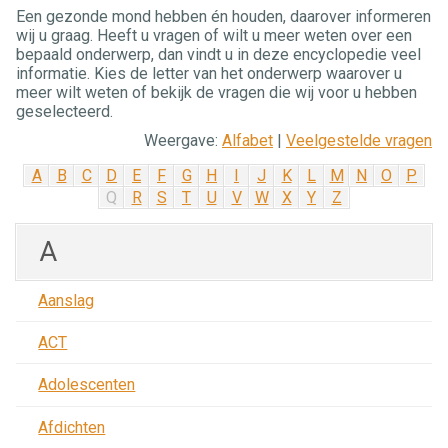
Een gezonde mond hebben én houden, daarover informeren
wij u graag. Heeft u vragen of wilt u meer weten over een
bepaald onderwerp, dan vindt u in deze encyclopedie veel
informatie. Kies de letter van het onderwerp waarover u
meer wilt weten of bekijk de vragen die wij voor u hebben
geselecteerd.
Weergave:
Alfabet
|
Veelgestelde vragen
A
B
C
D
E
F
G
H
I
J
K
L
M
N
O
P
Q
R
S
T
U
V
W
X
Y
Z
A
Aanslag
ACT
Adolescenten
Afdichten