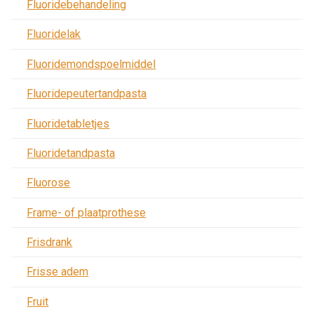
Fluoridebehandeling
Fluoridelak
Fluoridemondspoelmiddel
Fluoridepeutertandpasta
Fluoridetabletjes
Fluoridetandpasta
Fluorose
Frame- of plaatprothese
Frisdrank
Frisse adem
Fruit