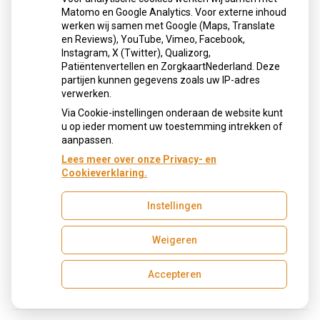
Matomo en Google Analytics. Voor externe inhoud
Plakverklikker
werken wij samen met Google (Maps, Translate
en Reviews), YouTube, Vimeo, Facebook,
Pocket
Instagram, X (Twitter), Qualizorg,
Patiëntenvertellen en ZorgkaartNederland. Deze
partijen kunnen gegevens zoals uw IP-adres
Poetsbeweging
verwerken.
Poetsen
Via Cookie-instellingen onderaan de website kunt
u op ieder moment uw toestemming intrekken of
aanpassen.
Poetsinstructie
Lees meer over onze Privacy- en
Poetsmethode
Cookieverklaring.
Poetsvolgorde
Instellingen
Polis
Weigeren
Porseleinen kroon
Accepteren
Porseleinen schildjes