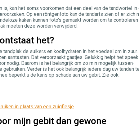
en is, kan het soms voorkomen dat een deel van de tandwortel in
eroorzaken. Op een röntgenfoto kan de tandarts zien of er zich 
tandeloze kaken kunnen foto’s gemaakt worden om te controleren
Vaak moeten deze worden verwijderd.
 ontstaat het?
de tandplak de suikers en koolhydraten in het voedsel om in zuur.
zen aan­tasten. Dat veroorzaakt gaatjes. Gelukkig helpt het speek
voor nodig. Daarom is het belangrijk om zo min mogelijk tussen­
e gebruiken. Verder is het ook belangrijk iedere dag uw tanden t
ee beperkt u de kans op schade aan uw gebit. Zie ook:
uiken in plaats van een zuigflesje
voor mijn gebit dan gewone