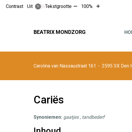
Tekst
Tekst
Contrast
Tekstgrootte
100%
Uit
verkleinen
vergroten
met
met
10%
10%
Hoofdmen
BEATRIX MONDZORG
HO
Carolina van Nassaustraat
161
2595 SX
Den 
Cariës
Synoniemen:
gaatjes
,
tandbederf
Inhoud