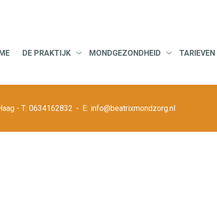
u
ME
DE PRAKTIJK
MONDGEZONDHEID
TARIEVEN
De
Mondgezondh
praktijk
submenu
submenu
Haag
0634162832
info@beatrixmondzorg.nl