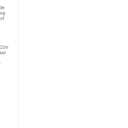
 de
nog
 of
 Zo’n
sel
e