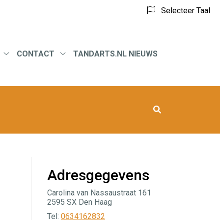
Selecteer Taal
CONTACT
TANDARTS.NL NIEUWS
eid
Tarieven
Contact
submenu
submenu
Adresgegevens
Carolina van Nassaustraat 161
2595 SX Den Haag
Tel:
0634162832