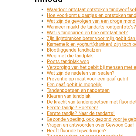
Waardoor ontstaat ontstoken tandweefse
Hoe voorkomt u gaatjes en ontstoken tand
Wat zijn de gevolgen van een droge mond
Wanneer maakt de tandarts röntgenfoto’s?
Wat is tandcariës en hoe ontstaat het?
Zijn lightdranken beter voor mijn gebit d
Karnemelk en yoghurt(dranken) zijn toch oo
Blootliggende tandhalzen
Weg met die tandplak
Poets tandplak weg
Verzorging van het gebit bij mensen met 
Wat zijn de nadelen van sealen?
Preventie op maat voor een gaaf gebit
Een gaaf gebit is mogelijk
Tandenpoetsen en napoetsen
Kleuren van tandplak
De kracht van tandenpoetsen met fluoride
Eerste tandje? Poetsen!
Eerste tandje? Naar de tandarts!
Gezonde voeding, ook gezond voor je geb
Vragen en antwoorden over Gewoon Gaaf
Heeft fluoride bijwerkingen?