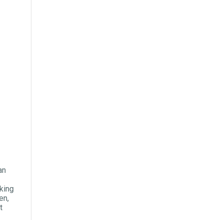
an
king
en,
t