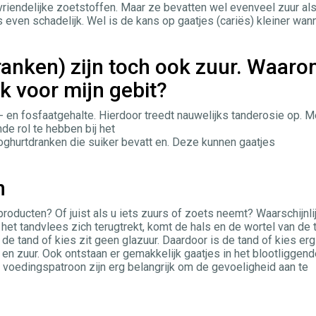
vriendelijke zoetstoffen. Maar ze bevatten wel evenveel zuur al
 even schadelijk. Wel is de kans op gaatjes (cariës) kleiner wan
anken) zijn toch ook zuur. Waar
jk voor mijn gebit?
en fosfaatgehalte. Hierdoor treedt nauwelijks tanderosie op. M
de rol te hebben bij het
oghurtdranken die suiker bevatt en. Deze kunnen gaatjes
n
producten? Of juist als u iets zuurs of zoets neemt? Waarschijnli
 het tandvlees zich terugtrekt, komt de hals en de wortel van de 
 de tand of kies zit geen glazuur. Daardoor is de tand of kies erg
en zuur. Ook ontstaan er gemakkelijk gaatjes in het blootliggend
 voedingspatroon zijn erg belangrijk om de gevoeligheid aan te