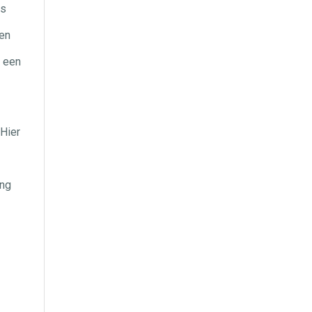
es
zen
t een
 Hier
ing