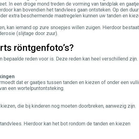
et. In een droge mond treden de vorming van tandplak en gaatj
ierdoor kan bovendien het tandvlees gaan ontsteken. Op den duur
onder extra beschermende maatregelen kunnen uw tanden en kie
n, kan iemand op zure snoepjes willen zuigen. Hierdoor bestaa
erosie (slijtage door zuur).
ts röntgenfoto’s?
n bepaalde reden voor is. Deze reden kan heel verschillend zijn.
kingen
rmoedt dat er gaatjes tussen tanden en kiezen of onder een vull
 van een wortelpuntontsteking.
 kiezen, die bij kinderen nog moeten doorbreken, aanwezig zijn.
tandvlees. Hierdoor kan het bot rondom de tanden en kiezen