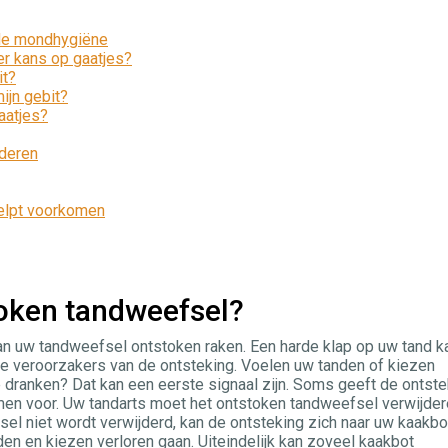
de mondhygiëne
er kans op gaatjes?
it?
ijn gebit?
aatjes?
nderen
 helpt voorkomen
oken tandweefsel?
an uw tandweefsel ontstoken raken. Een harde klap op uw tand k
 de veroorzakers van de ontsteking. Voelen uw tanden of kiezen
 dranken? Dat kan een eerste signaal zijn. Soms geeft de ontste
men voor. Uw tandarts moet het ontstoken tandweefsel verwijder
el niet wordt verwijderd, kan de ontsteking zich naar uw kaakbo
en en kiezen verloren gaan. Uiteindelijk kan zoveel kaakbot