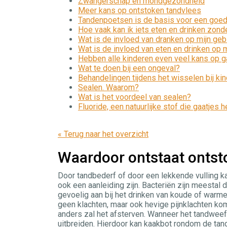
Zwangerschap en mondgezondheid
Meer kans op ontstoken tandvlees
Tandenpoetsen is de basis voor een goe
Hoe vaak kan ik iets eten en drinken zond
Wat is de invloed van dranken op mijn geb
Wat is de invloed van eten en drinken op m
Hebben alle kinderen even veel kans op g
Wat te doen bij een ongeval?
Behandelingen tijdens het wisselen bij ki
Sealen. Waarom?
Wat is het voordeel van sealen?
Fluoride, een natuurlijke stof die gaatjes
« Terug naar het overzicht
Waardoor ontstaat ontst
Door tandbederf of door een lekkende vulling k
ook een aanleiding zijn. Bacteriën zijn meestal
gevoelig aan bij het drinken van koude of warme
geen klachten, maar ook hevige pijnklachten ko
anders zal het afsterven. Wanneer het tandweefs
uitbreiden. Hierdoor kan kaakbot rondom de tand