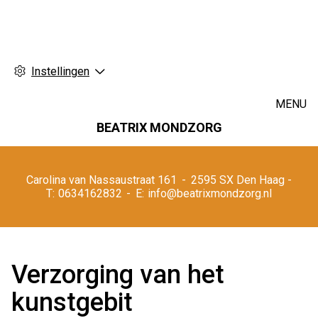
Instellingen
MENU
BEATRIX MONDZORG
Hoofdmenu
Carolina van Nassaustraat
161
2595 SX
Den Haag
0634162832
info@beatrixmondzorg.nl
Verzorging van het
kunstgebit