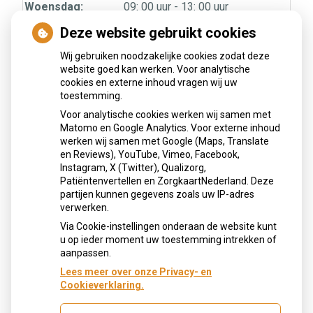
tot
Woensdag:
09: 00 uur
- 13: 00 uur
tot
14: 00 uur
- 17: 30 uur
Deze website gebruikt cookies
tot
Donderdag:
09: 00 uur
- 13: 00 uur
tot
14: 00 uur
- 17: 30 uur
Wij gebruiken noodzakelijke cookies zodat deze
tot
website goed kan werken. Voor analytische
Vrijdag:
09: 00 uur
- 13: 00 uur
cookies en externe inhoud vragen wij uw
tot
14: 00 uur
- 17: 30 uur
toestemming.
Zaterdag:
09: 00 uur - 13: 00 uur
Voor analytische cookies werken wij samen met
Matomo en Google Analytics. Voor externe inhoud
werken wij samen met Google (Maps, Translate
Nieuws
en Reviews), YouTube, Vimeo, Facebook,
Instagram, X (Twitter), Qualizorg,
Patiëntenvertellen en ZorgkaartNederland. Deze
partijen kunnen gegevens zoals uw IP-adres
Fabels en feiten over mondverzorgingsproducten
verwerken.
Via Cookie-instellingen onderaan de website kunt
u op ieder moment uw toestemming intrekken of
aanpassen.
Lees meer over onze Privacy- en
Cookieverklaring.