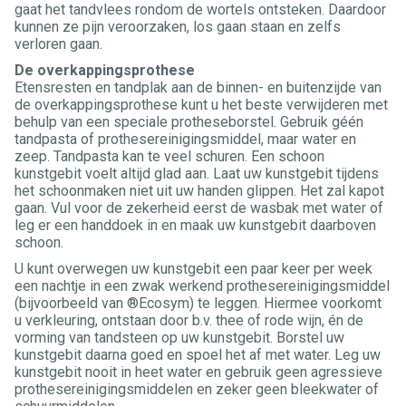
gaat het tandvlees rondom de wortels ontsteken. Daardoor
kunnen ze pijn veroorzaken, los gaan staan en zelfs
verloren gaan.
De overkappingsprothese
Etensresten en tandplak aan de binnen- en buitenzijde van
de overkappingsprothese kunt u het beste verwijderen met
behulp van een speciale protheseborstel. Gebruik géén
tandpasta of prothesereinigingsmiddel, maar water en
zeep. Tandpasta kan te veel schuren. Een schoon
kunstgebit voelt altijd glad aan. Laat uw kunstgebit tijdens
het schoonmaken niet uit uw handen glippen. Het zal kapot
gaan. Vul voor de zekerheid eerst de wasbak met water of
leg er een handdoek in en maak uw kunstgebit daarboven
schoon.
U kunt overwegen uw kunstgebit een paar keer per week
een nachtje in een zwak werkend prothesereinigingsmiddel
(bijvoorbeeld van ®Ecosym) te leggen. Hiermee voorkomt
u verkleuring, ontstaan door b.v. thee of rode wijn, én de
vorming van tandsteen op uw kunstgebit. Borstel uw
kunstgebit daarna goed en spoel het af met water. Leg uw
kunstgebit nooit in heet water en gebruik geen agressieve
prothesereinigingsmiddelen en zeker geen bleekwater of