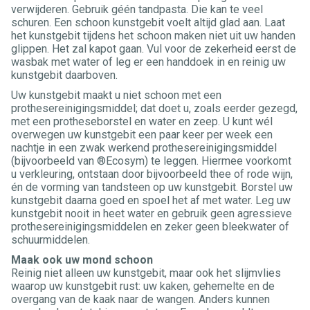
verwijderen. Gebruik géén tandpasta. Die kan te veel
schuren. Een schoon kunstgebit voelt altijd glad aan. Laat
het kunstgebit tijdens het schoon maken niet uit uw handen
glippen. Het zal kapot gaan. Vul voor de zekerheid eerst de
wasbak met water of leg er een handdoek in en reinig uw
kunstgebit daarboven.
Uw kunstgebit maakt u niet schoon met een
prothesereinigingsmiddel; dat doet u, zoals eerder gezegd,
met een protheseborstel en water en zeep. U kunt wél
overwegen uw kunstgebit een paar keer per week een
nachtje in een zwak werkend prothesereinigingsmiddel
(bijvoorbeeld van ®Ecosym) te leggen. Hiermee voorkomt
u verkleuring, ontstaan door bijvoorbeeld thee of rode wijn,
én de vorming van tandsteen op uw kunstgebit. Borstel uw
kunstgebit daarna goed en spoel het af met water. Leg uw
kunstgebit nooit in heet water en gebruik geen agressieve
prothesereinigingsmiddelen en zeker geen bleekwater of
schuurmiddelen.
Maak ook uw mond schoon
Reinig niet alleen uw kunstgebit, maar ook het slijmvlies
waarop uw kunstgebit rust: uw kaken, gehemelte en de
overgang van de kaak naar de wangen. Anders kunnen