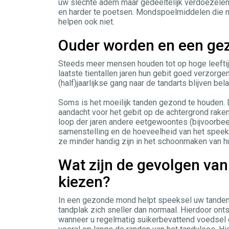
uw slechte adem maar gedeeltelijk verdoezelen 
en harder te poetsen. Mondspoelmiddelen die ni
helpen ook niet.
Ouder worden en een gez
Steeds meer mensen houden tot op hoge leefti
laatste tientallen jaren hun gebit goed verzorg
(half)jaarlijkse gang naar de tandarts blijven bel
Soms is het moeilijk tanden gezond te houden. 
aandacht voor het gebit op de achtergrond rake
loop der jaren andere eetgewoontes (bijvoorbee
samenstelling en de hoeveelheid van het speek
ze minder handig zijn in het schoonmaken van h
Wat zijn de gevolgen va
kiezen?
In een gezonde mond helpt speeksel uw tanden
tandplak zich sneller dan normaal. Hierdoor onts
wanneer u regelmatig suikerbevattend voedsel e