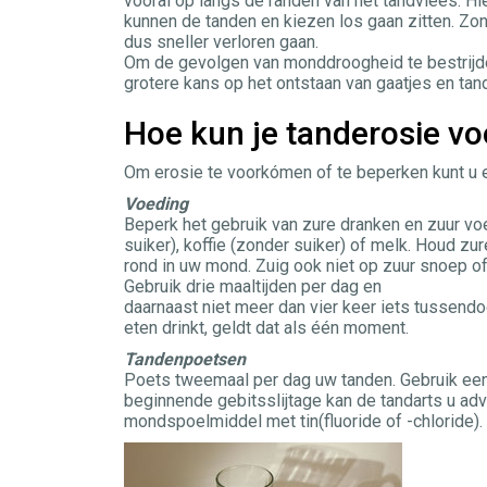
vooral op langs de randen van het tandvlees. H
kunnen de tanden en kiezen los gaan zitten. Z
dus sneller verloren gaan.
Om de gevolgen van monddroogheid te bestrijde
grotere kans op het ontstaan van gaatjes en tand
Hoe kun je tanderosie 
Om erosie te voorkómen of te beperken kunt u ee
Voeding
Beperk het gebruik van zure dranken en zuur vo
suiker), koffie (zonder suiker) of melk. Houd zu
rond in uw mond. Zuig ook niet op zuur snoep of 
Gebruik drie maaltijden per dag en
daarnaast niet meer dan vier keer iets tussendoo
eten drinkt, geldt dat als één moment.
Tandenpoetsen
Poets tweemaal per dag uw tanden. Gebruik een 
beginnende gebitsslijtage kan de tandarts u ad
mondspoelmiddel met tin(fluoride of -chloride).