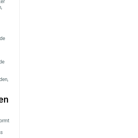
ker
,
 de
 de
den,
en
vormt
es