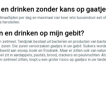
n en drinken zonder kans op gaatj
dmaaltijden per dag en maximaal vier keer iets tussendoor eet o
e herstellen.
n en drinken op mijn gebit?
 en zetmeel. Tandplak bestaat uit bacteriën en producten van bacte
 zuren. Die zuren veroorzaken gaatjes in uw gebit. Suikers word
eeld aan snoep, koek en frisdrank. Maar er zitten ook van natur
eel zit in aardappels, pasta’s, brood, crackers en peulvruchten. Al
 zetmeel zitten, loopt u een groter risico op gaatjes in uw tand