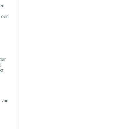
zen
t een
der
t
kt.
s van