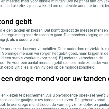
en meestal maar voor enkele minuten. Ook helpt het niet om va
et nadrukkelijk zijn ontwikkeld om de slechte adem te bestrijden
ond gebit
jd eigen tanden en kiezen. Dat komt doordat de meeste mensen
en én regelmatig naar de tandarts gaan. Die mondverzorging en de
angrijk als u ouder wordt.
De oorzaken daarvoor verschillen. Door ouderdom of ziekte kan
n. Sommige mensen verzorgen het gebit goed, maar krijgen in de
ld een sterke voorkeur voor zoet). Bij anderen veranderen de
sel. En voor een aantal mensen geldt dat naarmate ze ouder wor
un gebit. Dit alles is van invloed op de mondgezondheid.
n een droge mond voor uw tanden 
 en kiezen te beschermen. Als u onvoldoende speeksel heeft, 
taan sneller gaatjes in uw tanden en kiezen. Dit gebeurt vooral
et. In een droge mond treden de vorming van tandplak en gaatj