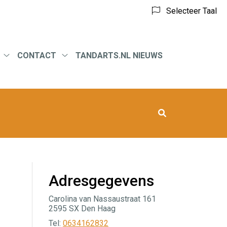
Selecteer Taal
CONTACT
TANDARTS.NL NIEUWS
eid
Tarieven
Contact
submenu
submenu
Adresgegevens
Carolina van Nassaustraat 161
2595 SX Den Haag
Tel:
0634162832