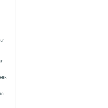
uur
ur
lijk
van