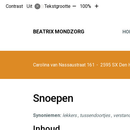
Tekst
Tekst
Contrast
Tekstgrootte
100%
Uit
verkleinen
vergroten
met
met
10%
10%
Hoofdmen
BEATRIX MONDZORG
HO
Carolina van Nassaustraat
161
2595 SX
Den 
Snoepen
Synoniemen:
lekkers
,
tussendoortjes
,
verstan
Inhoud