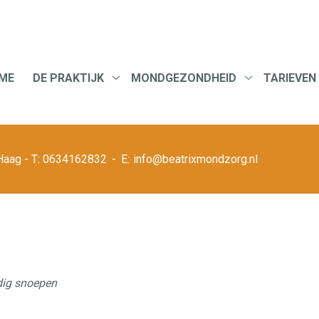
u
ME
DE PRAKTIJK
MONDGEZONDHEID
TARIEVEN
De
Mondgezondh
praktijk
submenu
submenu
Haag
0634162832
info@beatrixmondzorg.nl
dig snoepen