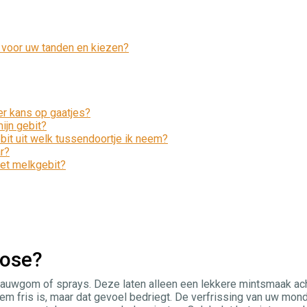
 voor uw tanden en kiezen?
er kans op gaatjes?
ijn gebit?
bit uit welk tussendoortje ik neem?
r?
het melkgebit?
tose?
 kauwgom of sprays. Deze laten alleen een lekkere mintsmaak ach
 fris is, maar dat gevoel bedriegt. De verfrissing van uw mon