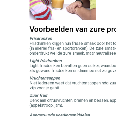
Voorbeelden van zure pr
Frisdranken
Frisdranken krijgen hun frisse smaak door het t
(in allerlei fris- en sportdranken). De zure sma
onderdrukt wel de zure smaak, maar neutraliseert
Light frisdranken
Light frisdranken bevatten geen suiker, waardoo
als gewone frisdranken en daarmee net zo gevaa
Vruchtensappen
Niet iedereen weet dat vruchtensappen nóg zuur
zijn voor je gebit.
Zuur fruit
Denk aan citrusvruchten, bramen en bessen, app
(appelstroop, jam).
Aangezuurde voedingsmiddelen