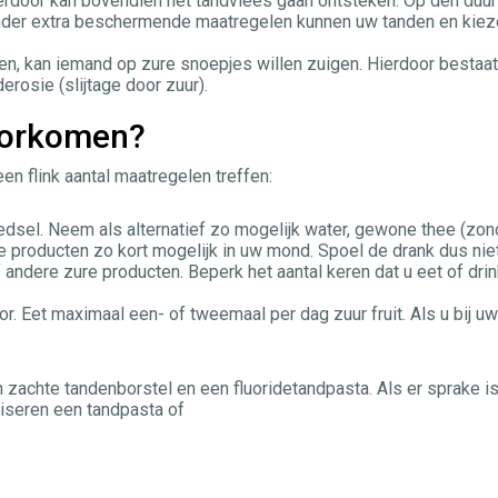
ierdoor kan bovendien het tandvlees gaan ontsteken. Op den duur
onder extra beschermende maatregelen kunnen uw tanden en kie
n, kan iemand op zure snoepjes willen zuigen. Hierdoor bestaa
erosie (slijtage door zuur).
voorkomen?
n flink aantal maatregelen treffen:
edsel. Neem als alternatief zo mogelijk water, gewone thee (zon
re producten zo kort mogelijk in uw mond. Spoel de drank dus nie
andere zure producten. Beperk het aantal keren dat u eet of drin
r. Eet maximaal een- of tweemaal per dag zuur fruit. Als u bij uw
zachte tandenborstel en een fluoridetandpasta. Als er sprake i
viseren een tandpasta of