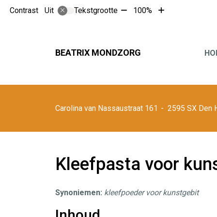
Tekst
Tekst
Contrast
Tekstgrootte
100%
Uit
verkleinen
vergroten
met
met
10%
10%
Hoofdmen
BEATRIX MONDZORG
HO
Carolina van Nassaustraat
161
2595 SX
Den 
Kleefpasta voor kun
Synoniemen:
kleefpoeder voor kunstgebit
Inhoud