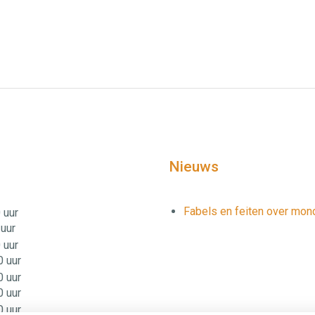
Nieuws
Fabels en feiten over mo
 uur
 uur
 uur
0 uur
0 uur
0 uur
0 uur