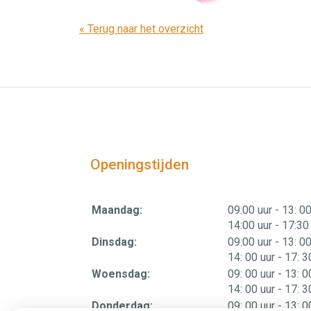
« Terug naar het overzicht
Openingstijden
tot
Maandag:
09:00 uur
- 13: 00
tot
14:00 uur
- 17:30
tot
Dinsdag:
09:00 uur
- 13: 00
tot
14: 00 uur
- 17: 3
tot
Woensdag:
09: 00 uur
- 13: 0
tot
14: 00 uur
- 17: 3
tot
Donderdag:
09: 00 uur
- 13: 0