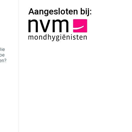
Aangesloten bij:
Die
Doe
ten?