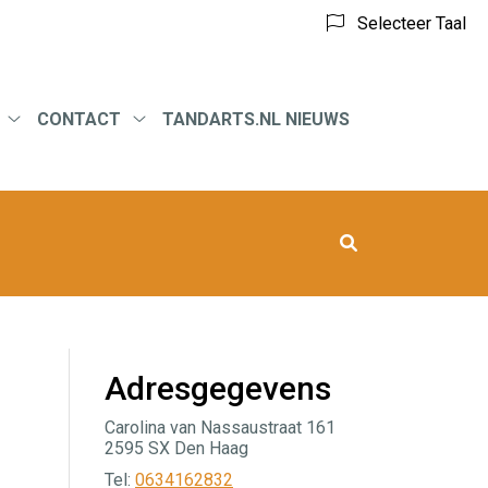
Selecteer Taal
CONTACT
TANDARTS.NL NIEUWS
eid
Tarieven
Contact
submenu
submenu
Adresgegevens
Carolina van Nassaustraat 161
2595 SX Den Haag
Tel:
0634162832