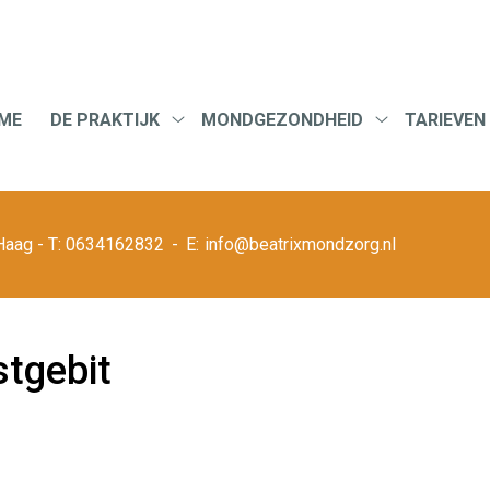
u
ME
DE PRAKTIJK
MONDGEZONDHEID
TARIEVEN
De
Mondgezondh
praktijk
submenu
submenu
Haag
0634162832
info@beatrixmondzorg.nl
stgebit