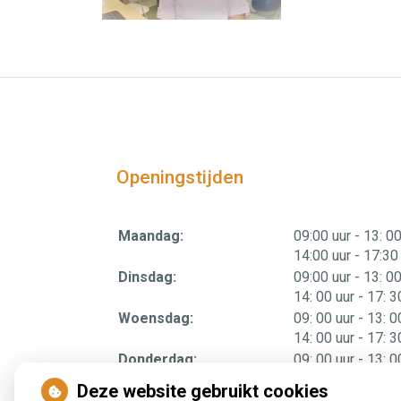
Openingstijden
tot
Maandag:
09:00 uur
- 13: 00
tot
14:00 uur
- 17:30
tot
Dinsdag:
09:00 uur
- 13: 00
tot
14: 00 uur
- 17: 3
tot
Woensdag:
09: 00 uur
- 13: 0
tot
14: 00 uur
- 17: 3
tot
Donderdag:
09: 00 uur
- 13: 0
tot
14: 00 uur
- 17: 3
Deze website gebruikt cookies
tot
Vrijdag:
09: 00 uur
- 13: 0