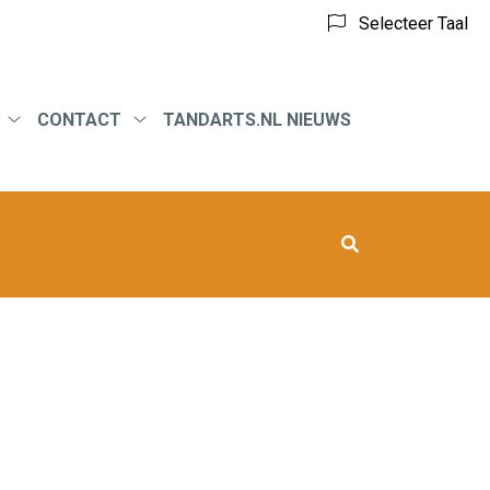
Selecteer Taal
CONTACT
TANDARTS.NL NIEUWS
eid
Tarieven
Contact
submenu
submenu