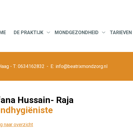
u
ME
DE PRAKTIJK
MONDGEZONDHEID
TARIEVEN
De
Mondgezondh
praktijk
submenu
submenu
Haag
0634162832
info@beatrixmondzorg.nl
fana Hussain- Raja
ndhygiëniste
g naar overzicht